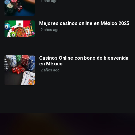
1 año ago
Mejores casinos online en México 2025
2 años ago
Casinos Online con bono de bienvenida
en México
2 años ago