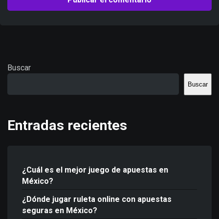
Buscar
Buscar
Entradas recientes
¿Cuál es el mejor juego de apuestas en
México?
¿Dónde jugar ruleta online con apuestas
seguras en México?