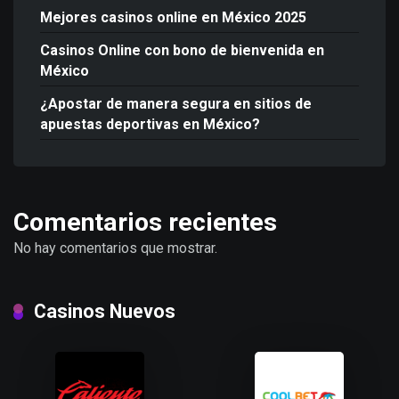
Mejores casinos online en México 2025
Casinos Online con bono de bienvenida en
México
¿Apostar de manera segura en sitios de
apuestas deportivas en México?
Comentarios recientes
No hay comentarios que mostrar.
Casinos Nuevos