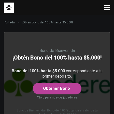
Portada
»
¡Obtén Bono del 100% hasta $5.000!
Bono de Bienvenida
¡Obtén Bono del 100% hasta $5.000!
Bono del 100% hasta $5.000
correspondiente a tu
primer depósito.
Obtener Bono
*Solo para nuevos jugadores
Bono de Bienvenida - Bono del 100% duplica el valor de tu