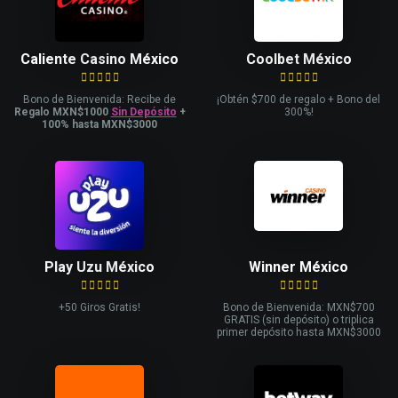
Caliente Casino México
Coolbet México
Bono de Bienvenida: Recibe de
¡Obtén $700 de regalo + Bono del
Regalo MXN$1000
Sin Depósito
+
300%!
100% hasta MXN$3000
Play Uzu México
Winner México
+50 Giros Gratis!
Bono de Bienvenida: MXN$700
GRATIS (sin depósito) o triplica
primer depósito hasta MXN$3000