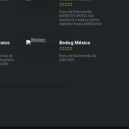
Bono de Bienvenida:
MXN$700 GRATIS (sin
depósito) o triplica primer
depósito hasta MXN$3000
xico
Bodog México
enida de
Bono de Bienvenida de
 Depósito
USD1500
$6000