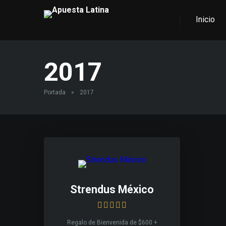
Inicio
2017
Portada
»
2017
Strendus México
Regalo de Bienvenida de $600 +