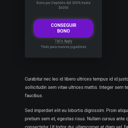
Bono por Depósito del 300% hasta
$6000
CONSEGUIR
BONO
T&Cs Apply
*Solo para nuevos jugadores
Curabitur nec leo id libero ultrices tempus id id just
sollicitudin sem vitae ultrices mattis. Integer sem 
faucibus.
Sed imperdiet elit eu lobortis dignissim. Proin ali
pretium sem et, egestas risus. Nullam cursus ante q
consectetur. Ut tortor dui, ullamcorper at diam vel, 