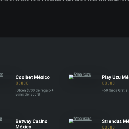
Coolbet México
Play Uzu Mé
¡Obtén $700 de regalo +
+50 Giros Gratis!
Bono del 300%!
Betway Casino
Strendus Mé
México