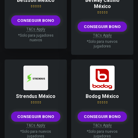
Betsson México
Betway Casino
México
CONSEGUIR BONO
CONSEGUIR BONO
T&Cs Apply
*Solo para jugadores
T&Cs Apply
nuevos
*Solo para nuevos
jugadores
Strendus México
Bodog México
CONSEGUIR BONO
CONSEGUIR BONO
T&Cs Apply
T&Cs Apply
*Solo para nuevos
*Solo para nuevos
jugadores
jugadores