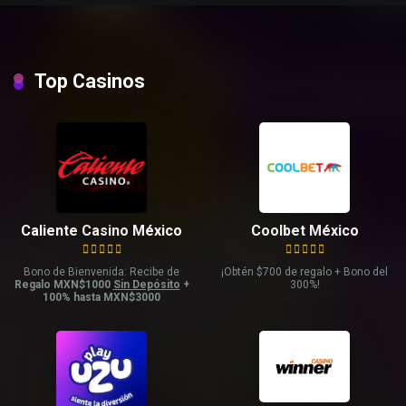
Top Casinos
Caliente Casino México
Coolbet México
Bono de Bienvenida: Recibe de
¡Obtén $700 de regalo + Bono del
Regalo MXN$1000
Sin Depósito
+
300%!
100% hasta MXN$3000