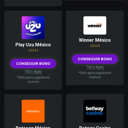
Winner México
Play Uzu México
CONSEGUIR BONO
CONSEGUIR BONO
T&Cs Apply
T&Cs Apply
*Solo para jugadores
nuevos
*Solo para jugadores
nuevos