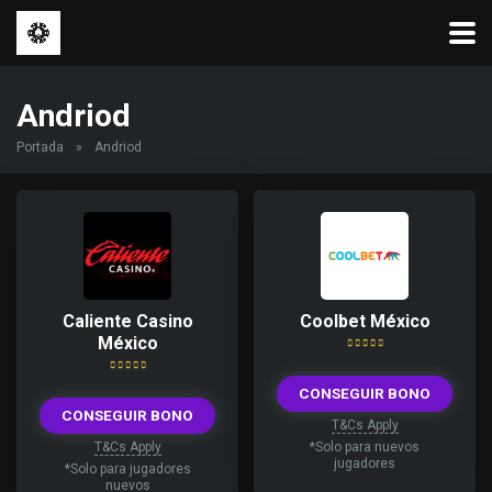
Andriod
Portada
»
Andriod
Caliente Casino
Coolbet México
México
CONSEGUIR BONO
CONSEGUIR BONO
T&Cs Apply
T&Cs Apply
*Solo para nuevos
jugadores
*Solo para jugadores
nuevos