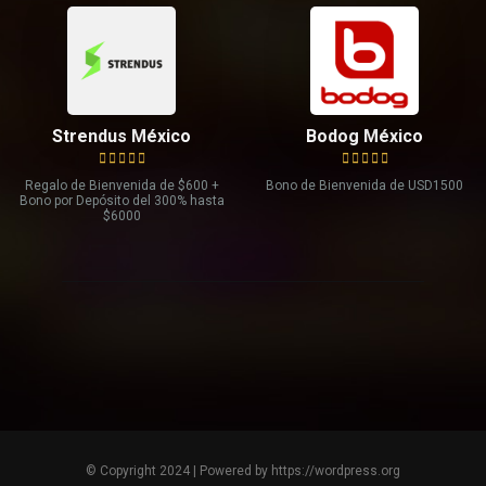
Strendus México
Bodog México
Regalo de Bienvenida de $600 +
Bono de Bienvenida de USD1500
Bono por Depósito del 300% hasta
$6000
© Copyright 2024 | Powered by https://wordpress.org