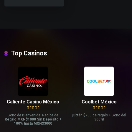
Top Casinos
Caliente Casino México
Coolbet México
Bono de Bienvenida: Recibe de
¡Obtén $700 de regalo + Bono del
Regalo MXN$1000
Sin Depósito
+
300%!
100% hasta MXN$3000