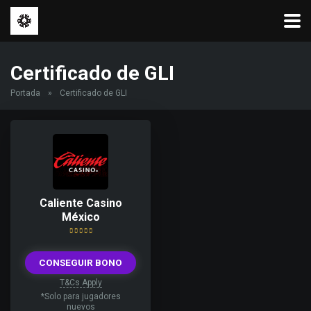
Certificado de GLI
Portada
»
Certificado de GLI
Caliente Casino
México
CONSEGUIR BONO
T&Cs Apply
*Solo para jugadores
nuevos