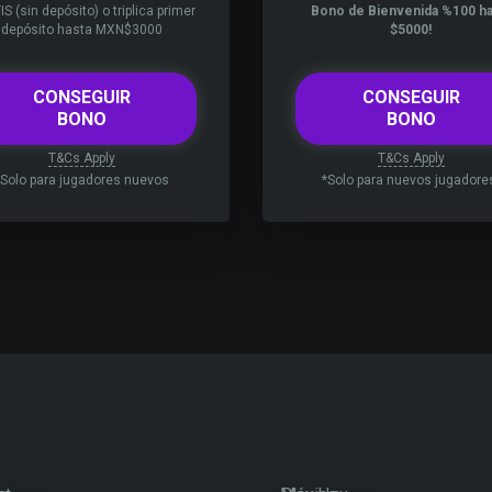
S (sin depósito) o triplica primer
Bono de Bienvenida %100 ha
depósito hasta MXN$3000
$5000!
CONSEGUIR
CONSEGUIR
BONO
BONO
T&Cs Apply
T&Cs Apply
*Solo para jugadores nuevos
*Solo para nuevos jugadore