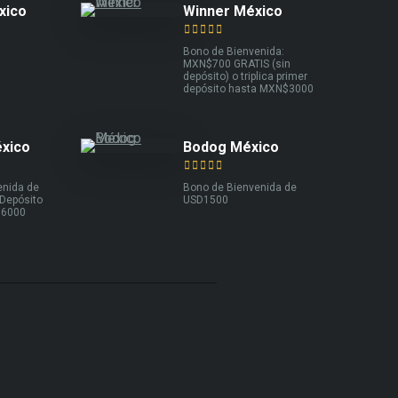
xico
Winner México
Bono de Bienvenida:
MXN$700 GRATIS (sin
depósito) o triplica primer
depósito hasta MXN$3000
xico
Bodog México
enida de
Bono de Bienvenida de
 Depósito
USD1500
$6000