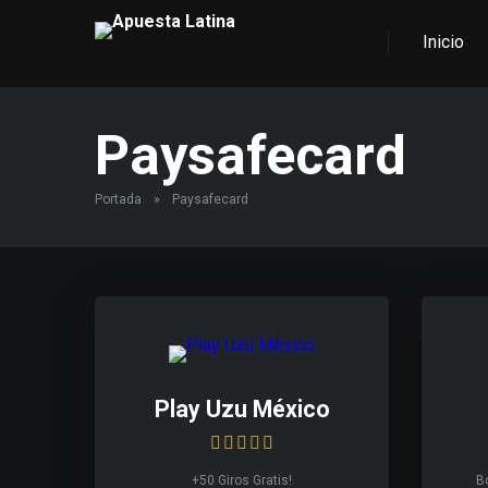
Inicio
Paysafecard
Portada
»
Paysafecard
Play Uzu México
+50 Giros Gratis!
B