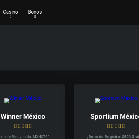
Casino
Bonos
Winner México
Sportium Méxic
ono de Bienvenida: MXN$700
¡Bono de Registro: $500 Grat