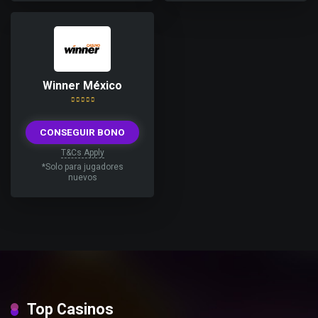
Winner México
CONSEGUIR BONO
T&Cs Apply
*Solo para jugadores
nuevos
Top Casinos