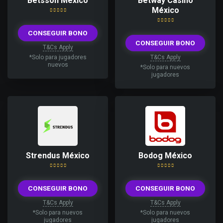
Betsson México
Betway Casino
México
CONSEGUIR BONO
CONSEGUIR BONO
T&Cs Apply
*Solo para jugadores
T&Cs Apply
nuevos
*Solo para nuevos
jugadores
Strendus México
Bodog México
CONSEGUIR BONO
CONSEGUIR BONO
T&Cs Apply
T&Cs Apply
*Solo para nuevos
*Solo para nuevos
jugadores
jugadores