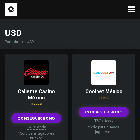
USD
Portada
»
USD
Caliente Casino
Coolbet México
México
CONSEGUIR BONO
CONSEGUIR BONO
T&Cs Apply
T&Cs Apply
*Solo para nuevos
jugadores
*Solo para jugadores
nuevos