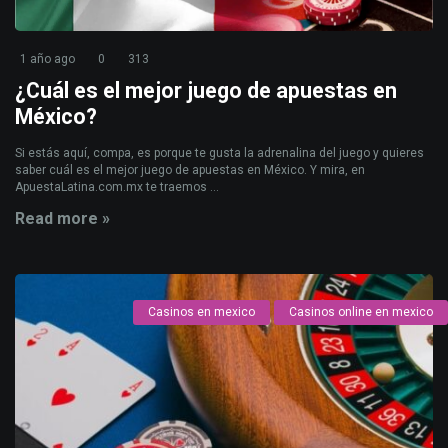
1 año ago
0
313
¿Cuál es el mejor juego de apuestas en
México?
Si estás aquí, compa, es porque te gusta la adrenalina del juego y quieres
saber cuál es el mejor juego de apuestas en México. Y mira, en
ApuestaLatina.com.mx te traemos ...
Read more »
Casinos en mexico
Casinos online en mexico