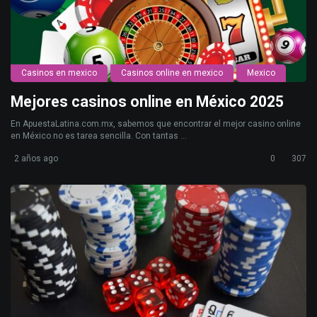
Casinos en mexico
Casinos online en mexico
Mexico
Mejores casinos online en México 2025
En ApuestaLatina.com.mx, sabemos que encontrar el mejor casino online
en México no es tarea sencilla. Con tantas ...
2 años ago
0
307