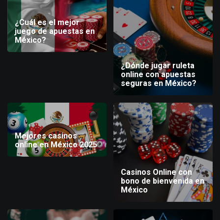
¿Cuál es el mejor
juego de apuestas en
México?
¿Dónde jugar ruleta
online con apuestas
seguras en México?
Mejores casinos
online en México 2025
Casinos Online con
bono de bienvenida en
México