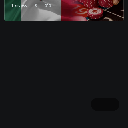
1 año ago
0
313