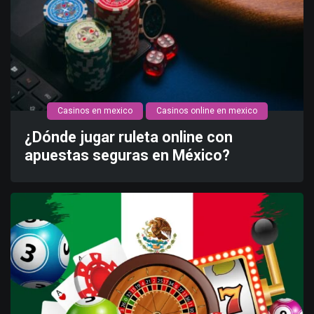
Casinos en mexico
Casinos online en mexico
¿Dónde jugar ruleta online con
apuestas seguras en México?
2 años ago
0
307