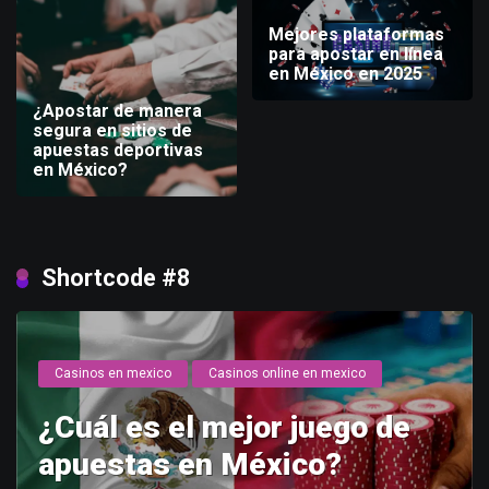
Mejores plataformas
para apostar en línea
en México en 2025
¿Apostar de manera
segura en sitios de
apuestas deportivas
en México?
Shortcode #8
Casinos en mexico
Casinos online en mexico
¿Cuál es el mejor juego de
apuestas en México?