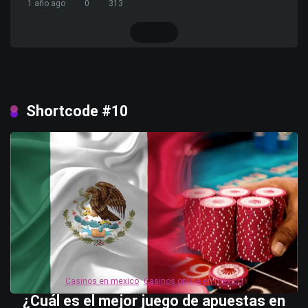
1 año ago
0
313
Shortcode #10
Casinos en mexico
Casinos online en mexico
¿Cuál es el mejor juego de apuestas en