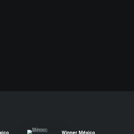
xico
Winner México