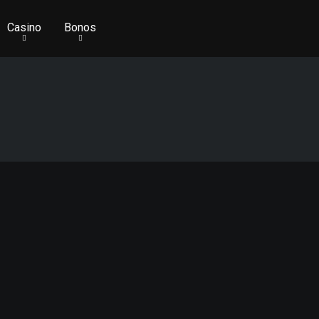
Casino
Bonos