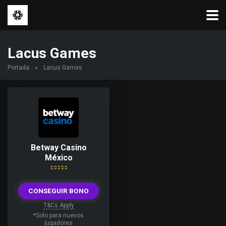
Lacus Games
Portada
»
Lacus Games
Betway Casino
México
CONSEGUIR BONO
T&Cs Apply
*Solo para nuevos
jugadores