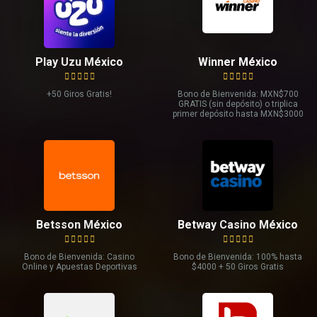
Play Uzu México
Winner México
+50 Giros Gratis!
Bono de Bienvenida: MXN$700
GRATIS (sin depósito) o triplica
primer depósito hasta MXN$3000
Betsson México
Betway Casino México
Bono de Bienvenida: Casino
Bono de Bienvenida: 100% hasta
Online y Apuestas Deportivas
$4000 + 50 Giros Gratis