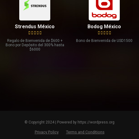
Strendus México
Bodog México
Regalo de Bienvenida de $600 +
Bono de Bienvenida de USD1500
Bono por Depósito del 300% hasta
$6000
© Copyright 2024 | Powered by https://wordpress.org
Privacy Policy
Terms and Conditions