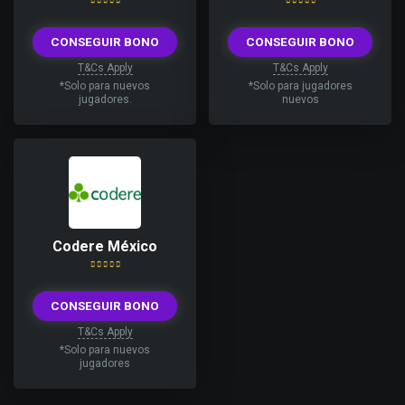
CONSEGUIR BONO
CONSEGUIR BONO
T&Cs Apply
T&Cs Apply
*Solo para nuevos
*Solo para jugadores
jugadores.
nuevos
Codere México
CONSEGUIR BONO
T&Cs Apply
*Solo para nuevos
jugadores