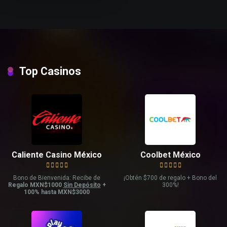
Top Casinos
Caliente Casino México
Coolbet México
Bono de Bienvenida: Recibe de
¡Obtén $700 de regalo + Bono del
Regalo MXN$1000
Sin Depósito
+
300%!
100% hasta MXN$3000