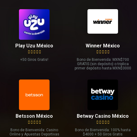
Play Uzu México
Winner México
+50 Giros Gratis!
Bono de Bienvenida: MXN$700
GRATIS (sin depósito) o triplica
primer depósito hasta MXN$3000
Betsson México
Betway Casino México
Bono de Bienvenida: Casino
Bono de Bienvenida: 100% hasta
Online y Apuestas Deportivas
$4000 + 50 Giros Gratis