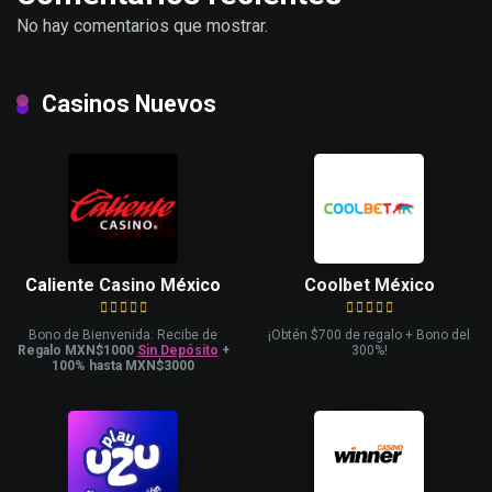
No hay comentarios que mostrar.
Casinos Nuevos
Caliente Casino México
Coolbet México
Bono de Bienvenida: Recibe de
¡Obtén $700 de regalo + Bono del
Regalo MXN$1000
Sin Depósito
+
300%!
100% hasta MXN$3000