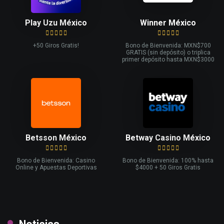
Play Uzu México
Winner México
+50 Giros Gratis!
Bono de Bienvenida: MXN$700
GRATIS (sin depósito) o triplica
primer depósito hasta MXN$3000
Betsson México
Betway Casino México
Bono de Bienvenida: Casino
Bono de Bienvenida: 100% hasta
Online y Apuestas Deportivas
$4000 + 50 Giros Gratis