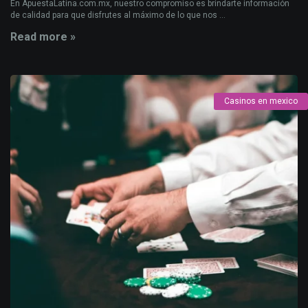
En ApuestaLatina.com.mx, nuestro compromiso es brindarte información
de calidad para que disfrutes al máximo de lo que nos ...
Read more »
Casinos en mexico