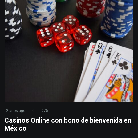
2 años ago
0
275
Casinos Online con bono de bienvenida en
México