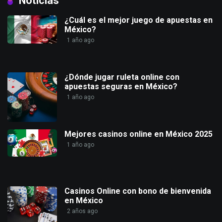
Noticias
¿Cuál es el mejor juego de apuestas en
México?
1 año ago
¿Dónde jugar ruleta online con
apuestas seguras en México?
1 año ago
Mejores casinos online en México 2025
1 año ago
Casinos Online con bono de bienvenida
en México
2 años ago