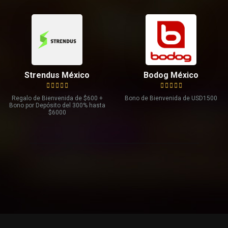
Strendus México
Bodog México
Regalo de Bienvenida de $600 +
Bono de Bienvenida de USD1500
Bono por Depósito del 300% hasta
$6000