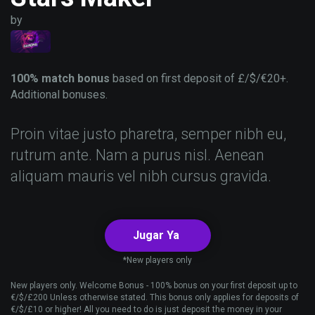
by
100% match bonus
based on first deposit of £/$/€20+.
Additional bonuses.
Proin vitae justo pharetra, semper nibh eu,
rutrum ante. Nam a purus nisl. Aenean
aliquam mauris vel nibh cursus gravida.
Jugar Ya
*New players only
New players only. Welcome Bonus - 100% bonus on your first deposit up to
€/$/£200 Unless otherwise stated. This bonus only applies for deposits of
€/$/£10 or higher! All you need to do is just deposit the money in your