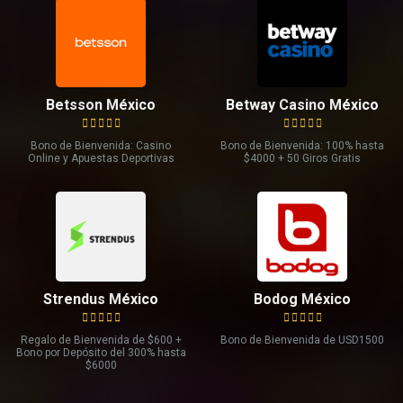
Betsson México
Betway Casino México
Bono de Bienvenida: Casino
Bono de Bienvenida: 100% hasta
Online y Apuestas Deportivas
$4000 + 50 Giros Gratis
Strendus México
Bodog México
Regalo de Bienvenida de $600 +
Bono de Bienvenida de USD1500
Bono por Depósito del 300% hasta
$6000