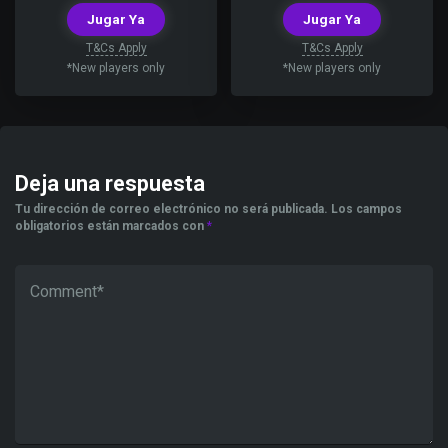
Jugar Ya
Jugar Ya
T&Cs Apply
T&Cs Apply
*New players only
*New players only
Deja una respuesta
Tu dirección de correo electrónico no será publicada.
Los campos
obligatorios están marcados con
*