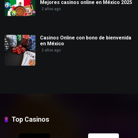
Mejores casinos online en México 2025
2 años ago
Casinos Online con bono de bienvenida
en México
2 años ago
Top Casinos