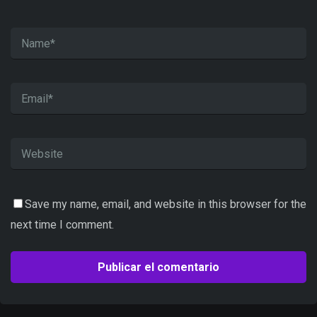
Save my name, email, and website in this browser for the
next time I comment.