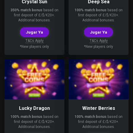
Crystal Sun
Deep Sea
350% match bonus
based on
100% match bonus
based on
first deposit of £/$/€20+.
first deposit of £/$/€20+.
Additional bonuses.
Additional bonuses.
Jugar Ya
Jugar Ya
T&Cs Apply
T&Cs Apply
*New players only
*New players only
Lucky Dragon
Winter Berries
100% match bonus
based on
100% match bonus
based on
first deposit of £/$/€20+.
first deposit of £/$/€20+.
Additional bonuses.
Additional bonuses.