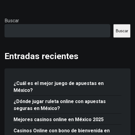
Buscar
Buscar
Entradas recientes
¿Cuál es el mejor juego de apuestas en
México?
¿Dónde jugar ruleta online con apuestas
seguras en México?
Mejores casinos online en México 2025
Casinos Online con bono de bienvenida en